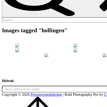
Search
for:
Images tagged "hollingen"
Bildesøk
Copyright © 2026
Personvernerklæring
|
Bold Photography Pro by
C
Scroll
Up