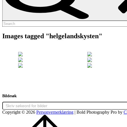
Search
for:
Images tagged "helgelandskysten"
Bildesøk
Copyright © 2026
Personvernerklæring
|
Bold Photography Pro by
C
Scroll
Up