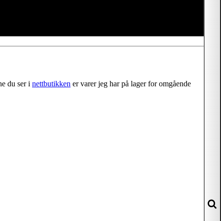
ne du ser i
nettbutikken
er varer jeg har på lager for omgående
S
S