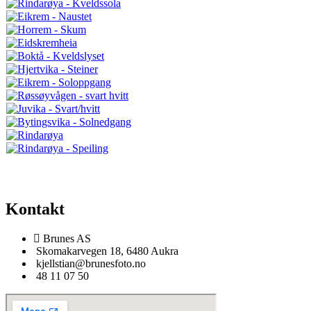
Kontakt
Brunes AS
Skomakarvegen 18, 6480 Aukra
kjellstian@brunesfoto.no
48 11 07 50